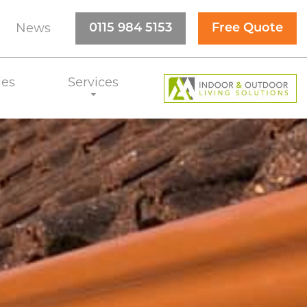
News
0115 984 5153
Free Quote
ies
Services