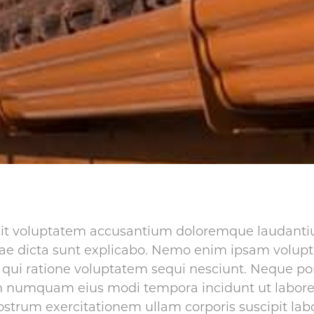
r sit voluptatem accusantium doloremque laudanti
vitae dicta sunt explicabo. Nemo enim ipsam volupt
 qui ratione voluptatem sequi nesciunt. Neque po
a non numquam eius modi tempora incidunt ut lab
trum exercitationem ullam corporis suscipit labo