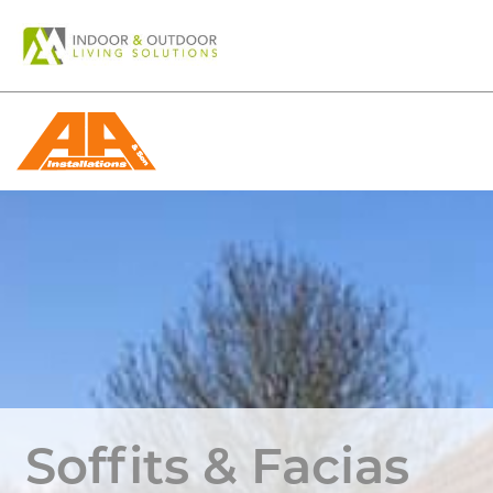
Skip
to
content
Soffits & Facias