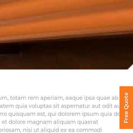
Free Quote
um, totam rem aperiam, eaque ipsa quae ab illo
atem quia voluptas sit aspernatur aut odit aut
rro quisquam est, qui dolorem ipsum quia dolor
ore et dolore magnam aliquam quaerat
riosam, nisi ut aliquid ex ea commodi