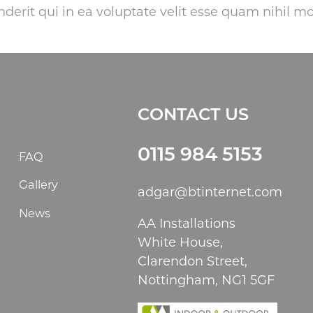
erit qui in ea voluptate velit esse quam nihil m
CONTACT US
0115 984 5153
FAQ
Gallery
adgar@btinternet.com
News
AA Installations
White House,
Clarendon Street,
Nottingham, NG1 5GF